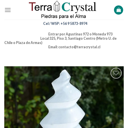
Skip
to
content
Cel / WSP: +56 9 5873-8974
Entrar por Agustinas 972 o Moneda 973
Local 325, Piso 3, Santiago Centro (Metro U. de
Chile o Plaza de Armas)
Email: contacto@terracrystal.cl
Añadir
a la
lista de
deseos