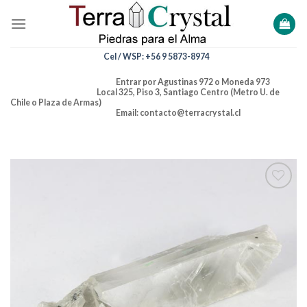
Skip
to
content
Cel / WSP: +56 9 5873-8974
Entrar por Agustinas 972 o Moneda 973
Local 325, Piso 3, Santiago Centro (Metro U. de
Chile o Plaza de Armas)
Email: contacto@terracrystal.cl
Añadir
a la
lista de
deseos