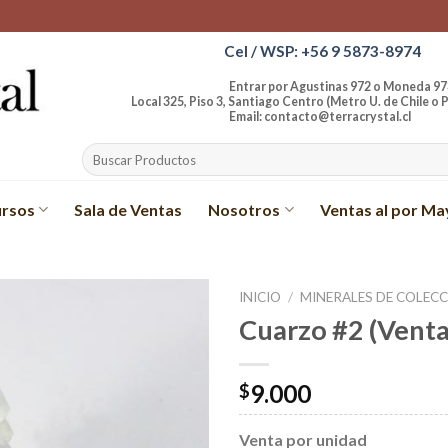
Cel / WSP: +56 9 5873-8974
Entrar por Agustinas 972 o Moneda 97
Local 325, Piso 3, Santiago Centro (Metro U. de Chile o P
Email: contacto@terracrystal.cl
Buscar
por:
rsos
Sala de Ventas
Nosotros
Ventas al por Ma
INICIO
/
MINERALES DE COLEC
Cuarzo #2 (Venta
Añadir
a la
lista de
9.000
$
deseos
Venta por unidad