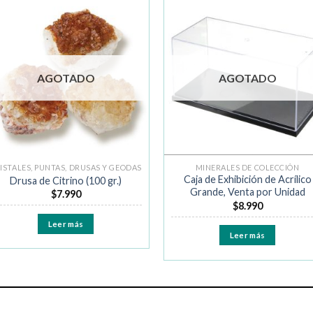
Añadir
Añad
a la
a la
lista de
lista 
deseos
dese
AGOTADO
AGOTADO
ISTALES, PUNTAS, DRUSAS Y GEODAS
MINERALES DE COLECCIÓN
Caja de Exhibición de Acrílico
Drusa de Citrino (100 gr.)
Grande, Venta por Unidad
$
7.990
$
8.990
Leer más
Leer más