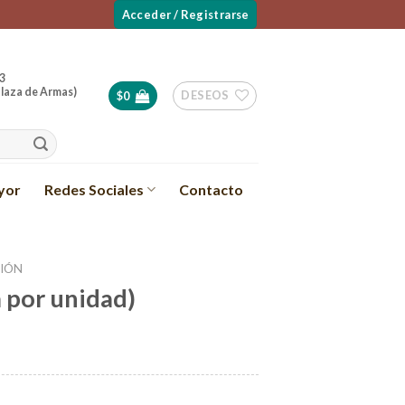
Acceder / Registrarse
3
laza de Armas)
DESEOS
$
0
yor
Redes Sociales
Contacto
CIÓN
 por unidad)