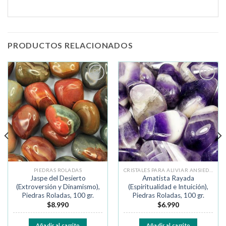
PRODUCTOS RELACIONADOS
Añadir
Añadir
a la
a la
lista de
lista de
deseos
deseos
PIEDRAS ROLADAS
CRISTALES PARA ALIVIAR ANSIEDAD Y MIEDO
Jaspe del Desierto
Amatista Rayada
(Extroversión y Dinamismo),
(Espiritualidad e Intuición),
Piedras Roladas, 100 gr.
Piedras Roladas, 100 gr.
$
8.990
$
6.990
Añadir al carrito
Añadir al carrito