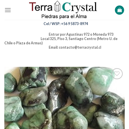
Skip
to
content
Cel / WSP: +56 9 5873-8974
Entrar por Agustinas 972 o Moneda 973
Local 325, Piso 3, Santiago Centro (Metro U. de
Chile o Plaza de Armas)
Email: contacto@terracrystal.cl
Añadir
a la
lista de
deseos