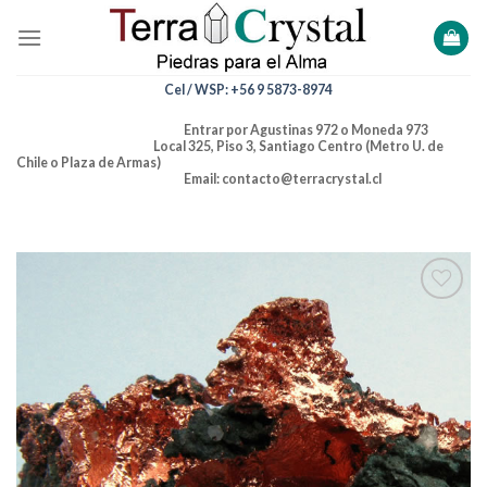
Skip
to
content
Cel / WSP: +56 9 5873-8974
Entrar por Agustinas 972 o Moneda 973
Local 325, Piso 3, Santiago Centro (Metro U. de
Chile o Plaza de Armas)
Email: contacto@terracrystal.cl
Añadir
a la
lista de
deseos