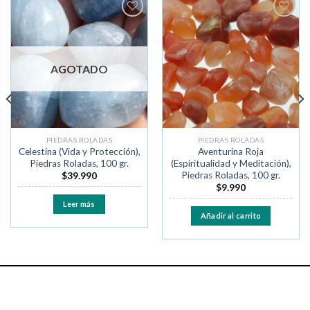
Añadir
Añadir
a la
a la
lista de
lista de
deseos
deseos
AGOTADO
PIEDRAS ROLADAS
PIEDRAS ROLADAS
Celestina (Vida y Protección),
Aventurina Roja
Piedras Roladas, 100 gr.
(Espiritualidad y Meditación),
Piedras Roladas, 100 gr.
$
39.990
$
9.990
Leer más
Añadir al carrito