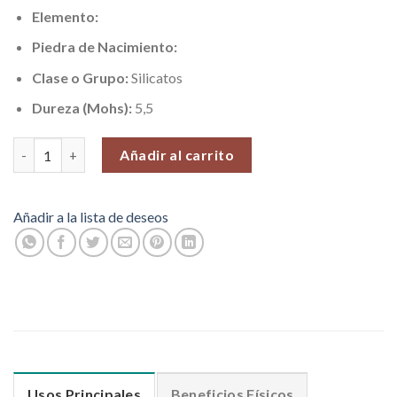
Elemento:
Piedra de Nacimiento:
Clase o Grupo:
Silicatos
Dureza (Mohs):
5,5
Broncita (Cortesia y Serenidad), Piedras Roladas, 100 gr. cantid
Añadir al carrito
Añadir a la lista de deseos
Usos Principales
Beneficios Físicos