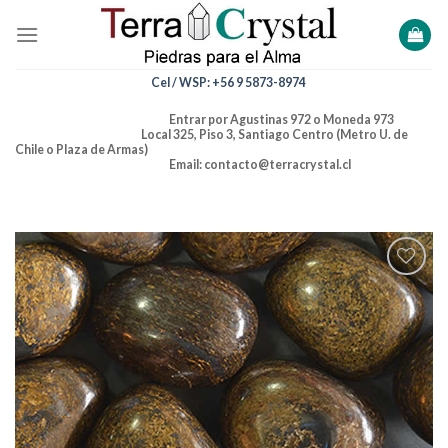
Skip
to
content
Cel / WSP: +56 9 5873-8974
Entrar por Agustinas 972 o Moneda 973
Local 325, Piso 3, Santiago Centro (Metro U. de
Chile o Plaza de Armas)
Email: contacto@terracrystal.cl
Añadir
a la
lista de
deseos