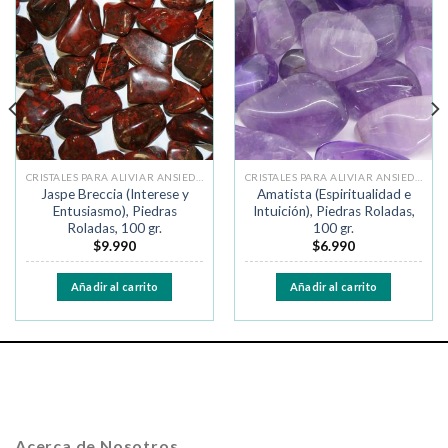
Añadir
Añadir
a la
a la
lista de
lista de
deseos
deseos
CRISTALES PARA ALIVIAR ANSIEDAD Y MIEDO
CRISTALES PARA ALIVIAR ANSIEDAD Y MIEDO
Jaspe Breccia (Interese y
Amatista (Espiritualidad e
Entusiasmo), Piedras
Intuición), Piedras Roladas,
Roladas, 100 gr.
100 gr.
$
9.990
$
6.990
Añadir al carrito
Añadir al carrito
Acerca de Nosotros