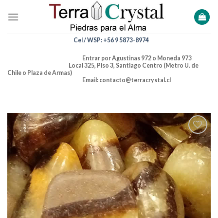
Skip
to
content
Cel / WSP: +56 9 5873-8974
Entrar por Agustinas 972 o Moneda 973
Local 325, Piso 3, Santiago Centro (Metro U. de
Chile o Plaza de Armas)
Email: contacto@terracrystal.cl
Añadir
a la
lista de
deseos