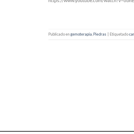
https://www.youtube.com/watch?v=obhBU
Publicado en
gemoterapia
,
Piedras
|
Etiquetado
car