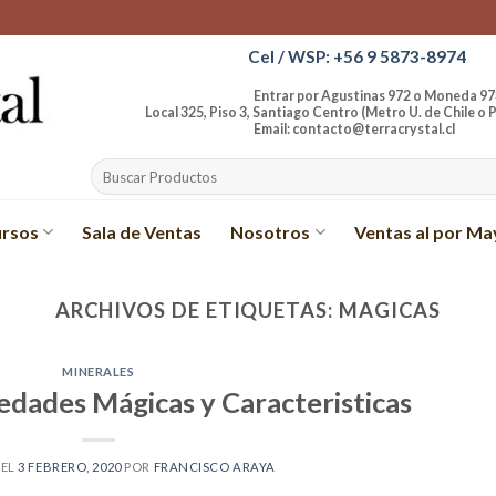
Cel / WSP: +56 9 5873-8974
Entrar por Agustinas 972 o Moneda 97
Local 325, Piso 3, Santiago Centro (Metro U. de Chile o P
Email: contacto@terracrystal.cl
Buscar
por:
rsos
Sala de Ventas
Nosotros
Ventas al por Ma
ARCHIVOS DE ETIQUETAS:
MAGICAS
MINERALES
iedades Mágicas y Caracteristicas
 EL
3 FEBRERO, 2020
POR
FRANCISCO ARAYA