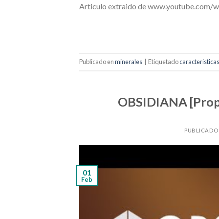
Articulo extraido de www.youtube.co
Publicado en
minerales
|
Etiquetado
caracteristica
OBSIDIANA [Propie
PUBLICADO
01
Feb