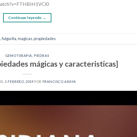
m/watch?v=FTHBIH1VCl0
Continuar leyendo
→
s
,
fulgurita
,
magicas
,
propiedades
GEMOTERAPIA
,
PIEDRAS
dades mágicas y caracteristicas]
 EL
1 FEBRERO, 2019
POR
FRANCISCO ARAYA