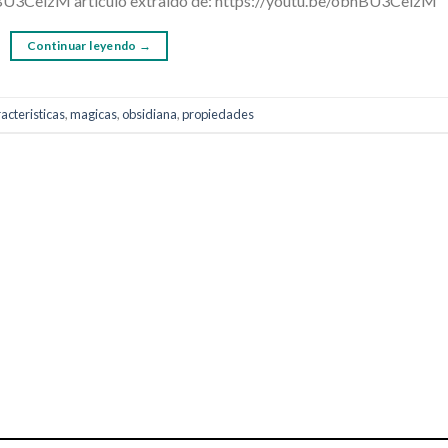
3CeizM articulo extraido de: https://youtu.be/obhBU3CeizM
Continuar leyendo
→
acteristicas
,
magicas
,
obsidiana
,
propiedades