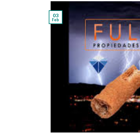
03
Feb