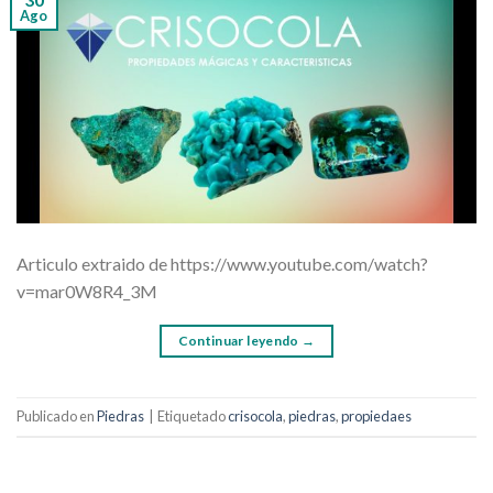
Ago
Articulo extraido de https://www.youtube.com/watch?
v=mar0W8R4_3M
Continuar leyendo
→
Publicado en
Piedras
|
Etiquetado
crisocola
,
piedras
,
propiedaes