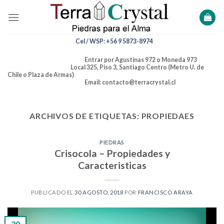
Skip
to
content
Cel / WSP: +56 9 5873-8974
Entrar por Agustinas 972 o Moneda 973
Local 325, Piso 3, Santiago Centro (Metro U. de
Chile o Plaza de Armas)
Email: contacto@terracrystal.cl
ARCHIVOS DE ETIQUETAS:
PROPIEDAES
PIEDRAS
Crisocola – Propiedades y
Caracteristicas
PUBLICADO EL
30 AGOSTO, 2018
POR
FRANCISCO ARAYA
30