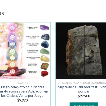
OS
Añadir
Añad
a la
a la
lista de
lista 
deseos
dese
FIGURAS
C
Juego completo de 7 Piedras
Sujetalibros Labradorita #1. Ve
mi-Preciosas para Aplicación en
por par
los Chakra. Venta por Juego
$
99.900
$
9.990
Añadir al carrito