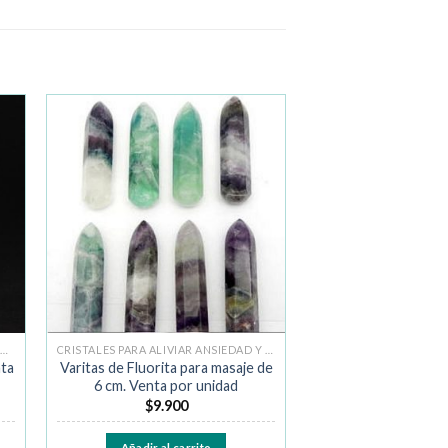
ir
Añadir
a la
de
lista de
os
deseos
RISTALES PARA ATRAER LA ABUNDANCIA
CRISTALES PARA ALIVIAR ANSIEDAD Y MIEDO
nta
Varitas de Fluorita para masaje de
6 cm. Venta por unidad
$
9.900
Añadir al carrito