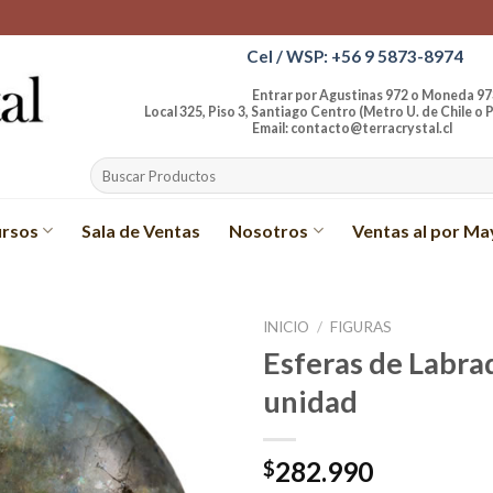
Cel / WSP: +56 9 5873-8974
Entrar por Agustinas 972 o Moneda 97
Local 325, Piso 3, Santiago Centro (Metro U. de Chile o P
Email: contacto@terracrystal.cl
Buscar
por:
rsos
Sala de Ventas
Nosotros
Ventas al por Ma
INICIO
/
FIGURAS
Esferas de Labrad
Añadir
unidad
a la
lista de
deseos
282.990
$