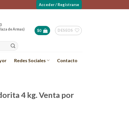
Acceder / Registrarse
3
laza de Armas)
DESEOS
$
0
yor
Redes Sociales
Contacto
orita 4 kg. Venta por