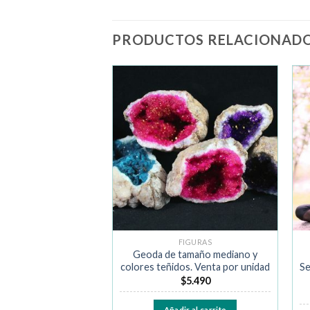
PRODUCTOS RELACIONAD
Añadir
Añadir
a la
a la
lista de
lista de
deseos
deseos
GOTADO
FIGURAS
FIGURAS
edra Lujosa Surtida.
Geoda de tamaño mediano y
a por unidad
colores teñidos. Venta por unidad
Se
$
3.990
$
5.490
Leer más
Añadir al carrito