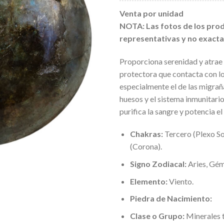
Venta por unidad
NOTA: Las fotos de los prod
representativas y no exacta
Proporciona serenidad y atrae l
protectora que contacta con los
especialmente el de las migraña
huesos y el sistema inmunitario
purifica la sangre y potencia e
Chakras:
Tercero (Plexo So
(Corona).
Signo Zodiacal:
Aries, Gémi
Elemento:
Viento.
Piedra de Nacimiento:
Clase o Grupo:
Minerales t